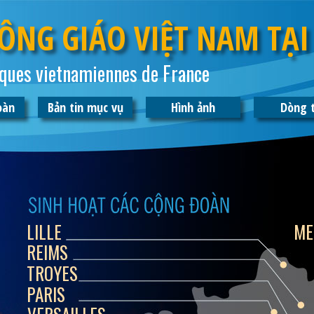
ÔNG GIÁO VIỆT NAM TẠI
ques vietnamiennes de France
oàn
Bản tin mục vụ
Hình ảnh
Dòng 
LILLE
ME
REIMS
TROYES
PARIS