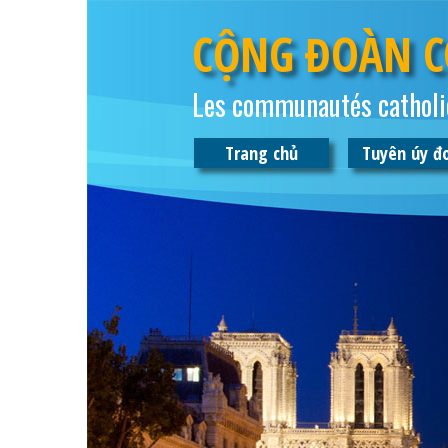
CỘNG ĐOÀN C
Les communautés catholi
Trang chủ
Tuyên úy đ