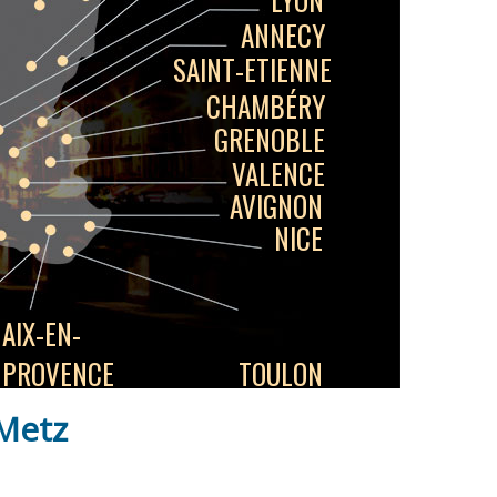
ANNECY
SAINT-ETIENNE
CHAMBÉRY
GRENOBLE
VALENCE
AVIGNON
NICE
AIX-EN-
PROVENCE
TOULON
Metz