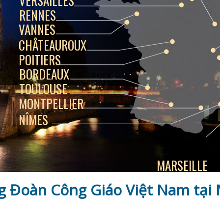
VERSAILLES
RENNES
VANNES
CHÂTEAUROUX
POITIERS
BORDEAUX
TOULOUSE
MONTPELLIER
NÎMES
MARSEILLE
g Đoàn Công Giáo Việt Nam tại 