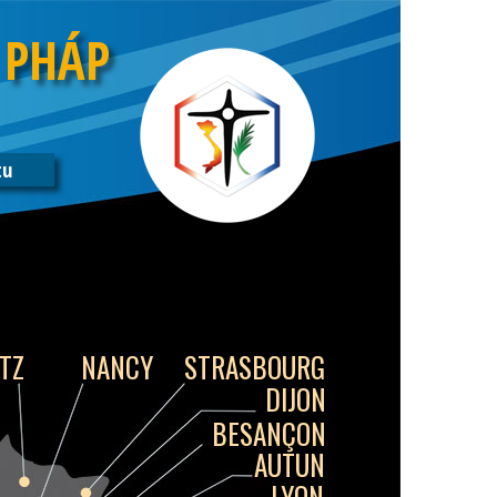
 PHÁP
tu
TZ
NANCY
STRASBOURG
DIJON
BESANÇON
AUTUN
LYON