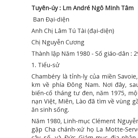
Tuyên-úy : Lm André Ngô Minh Tâm
Ban Đại-diện
Anh Chị Lâm Tú Tài (đại-diện)
Chị Nguyễn Cương
Thành lập Năm 1980 - Số giáo-dân : 2
1. Tiểu-sử
Chambéry là tỉnh-lỵ của miền Savoie,
km về phía Đông Nam. Nơi đây, sau 
biến-cố tháng tư đen, năm 1975, một
nạn Việt, Miên, Lào đã tìm về vùng g
ăn sinh sống.
Năm 1980, Linh-mục Clément Nguyễn
gặp Cha chánh-xứ họ La Motte-Serv
cây số, và Đức Giám-mục địa-phận 