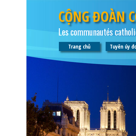
CỘNG ĐOÀN C
Les communautés catholi
Trang chủ
Tuyên úy đ