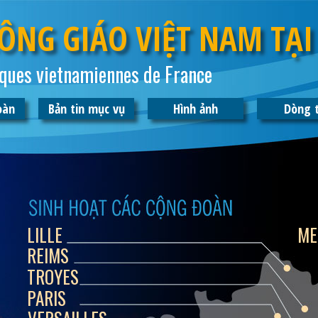
ÔNG GIÁO VIỆT NAM TẠI
ques vietnamiennes de France
oàn
Bản tin mục vụ
Hình ảnh
Dòng 
LILLE
ME
REIMS
TROYES
PARIS