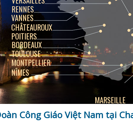
VERSAILLES
RENNES
VANNES
CHÂTEAUROUX
POITIERS
BORDEAUX
TOULOUSE
MONTPELLIER
NÎMES
MARSEILLE
oàn Công Giáo Việt Nam tại C