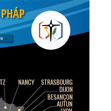
 PHÁP
tu
TZ
NANCY
STRASBOURG
DIJON
BESANÇON
AUTUN
LYON