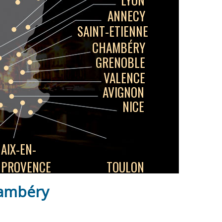
ANNECY
SAINT-ETIENNE
CHAMBÉRY
GRENOBLE
VALENCE
AVIGNON
NICE
AIX-EN-
PROVENCE
TOULON
hambéry