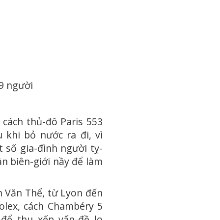
9 người
 cách thủ-đô Paris 553
khi bỏ nước ra đi, vì
 số gia-đình người tỵ-
ần biên-giới nầy để làm
 Văn Thể, từ Lyon đến
olex, cách Chambéry 5
để thu xếp vấn-đề lo