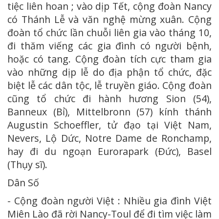
tiệc liên hoan ; vào dịp Tết, cộng đoàn Nancy
có Thánh Lễ và văn nghệ mừng xuân. Cộng
đoàn tổ chức lần chuỗi liên gia vào tháng 10,
đi thăm viếng các gia đình có người bệnh,
hoặc có tang. Cộng đoàn tích cực tham gia
vào những dịp lễ do địa phận tổ chức, đặc
biệt lễ các dân tộc, lễ truyền giáo. Cộng đoàn
cũng tổ chức đi hành hương Sion (54),
Banneux (Bỉ), Mittelbronn (57) kính thánh
Augustin Schoeffler, tử đạo tại Việt Nam,
Nevers, Lộ Dức, Notre Dame de Ronchamp,
hay đi du ngoạn Eurorapark (Ðức), Basel
(Thụy sĩ).
Dân Số
- Cộng đoàn người Việt : Nhiều gia đình Việt
Miên Lào đã rời Nancy-Toul để đi tìm việc làm