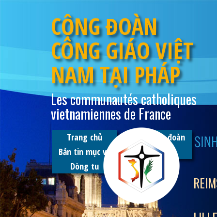
CỘNG ĐOÀN
CÔNG GIÁO VIỆT
NAM TẠI PHÁP
Les communautés catholiques
vietnamiennes de France
Trang chủ
Tuyên úy đoàn
Bản tin mục vụ
Hình ảnh
Dòng tu
REIM
TROYES