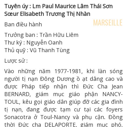
Tuyên úy : Lm Paul Maurice Lâm Thái Sơn
Sœur Elisabeth Trương Thị Nhàn
MARSEILLE
Ban điều hành
Trưởng ban : Trần Hữu Liêm
Thư ký : Nguyễn Oanh
Thủ quỹ : Vũ Thanh Tùng
Lược sử :
Vào những năm 1977-1981, khi làn sóng
người tị nạn Ðông Dương ồ ạt dâng cao và
được Pháp tiếp nhận thì Ðức Cha Jean
BERNARD, giám mục giáo phận NANCY-
TOUL, kêu gọi giáo dân giúp đỡ các gia đình
tị nạn, đang được tạm cư tại các foyers
Sonacotra ở Toul-Nancy và phụ cận. Ðồng
thời Ðức cha DELAPORTE, giám mục phó,