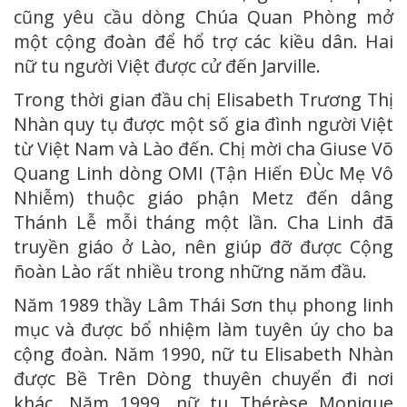
cũng yêu cầu dòng Chúa Quan Phòng mở
một cộng đoàn để hổ trợ các kiều dân. Hai
nữ tu người Việt được cử đến Jarville.
Trong thời gian đầu chị Elisabeth Trương Thị
Nhàn quy tụ được một số gia đình người Việt
từ Việt Nam và Lào đến. Chị mời cha Giuse Võ
Quang Linh dòng OMI (Tận Hiến ÐÙc Mẹ Vô
Nhiễm) thuộc giáo phận Metz đến dâng
Thánh Lễ mỗi tháng một lần. Cha Linh đã
truyền giáo ở Lào, nên giúp đỡ được Cộng
ñoàn Lào rất nhiều trong những năm đầu.
Năm 1989 thầy Lâm Thái Sơn thụ phong linh
mục và được bổ nhiệm làm tuyên úy cho ba
cộng đoàn. Năm 1990, nữ tu Elisabeth Nhàn
được Bề Trên Dòng thuyên chuyển đi nơi
khác. Năm 1999, nữ tu Thérèse Monique