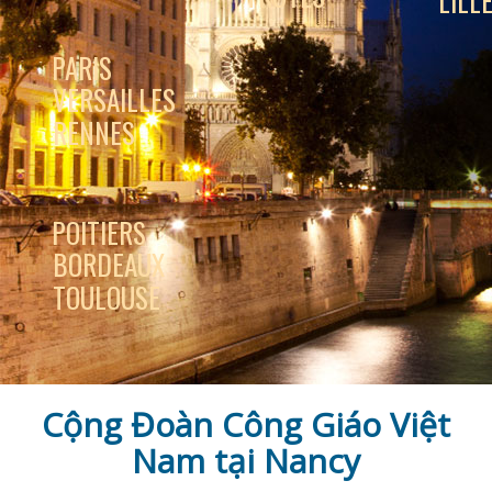
LILL
PARIS
VERSAILLES
RENNES
POITIERS
BORDEAUX
TOULOUSE
Cộng Đoàn Công Giáo Việt
Nam tại Nancy