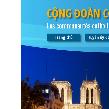
CỘNG ĐOÀN C
Les communautés catholi
Trang chủ
Tuyên úy đ