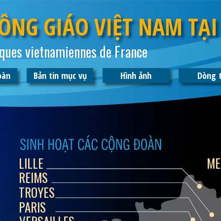
ÔNG GIÁO VIỆT NAM TẠI
ques vietnamiennes de France
oàn
Bản tin mục vụ
Hình ảnh
Dòng 
LILLE
ME
REIMS
TROYES
PARIS