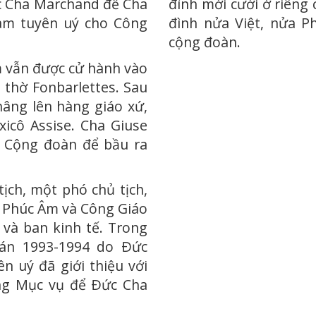
ức Cha Marchand để Cha
đình mới cưới ở riêng c
àm tuyên uý cho Công
đình nửa Việt, nửa 
cộng đoàn.
m vẫn được cử hành vào
 thờ Fonbarlettes. Sau
nâng lên hàng giáo xứ,
icô Assise. Cha Giuse
i Cộng đoàn để bầu ra
ch, một phó chủ tịch,
á Phúc Âm và Công Giáo
 và ban kinh tế. Trong
án 1993-1994 do Ðức
n uý đã giới thiệu với
ng Mục vụ để Ðức Cha