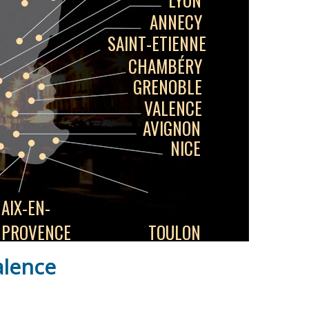
ANNECY
SAINT-ETIENNE
CHAMBÉRY
GRENOBLE
VALENCE
AVIGNON
NICE
AIX-EN-
PROVENCE
TOULON
alence