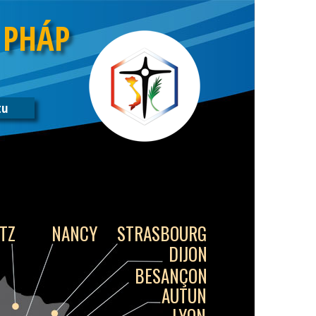
 PHÁP
tu
TZ
NANCY
STRASBOURG
DIJON
BESANÇON
AUTUN
LYON