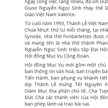
ngày công việc càng nhiều, đã xin D
Giuse Nguyễn Ngọc Sinh thay thế l
Giáo Việt Nam Valence.
Từ cuối năm 1993, Thánh Lễ Việt Na
Chúa Nhựt thứ tư mỗi tháng, tại nhà
Synode, nhà thờ Fonbarlettes được 
và mang tên là nhà thờ thánh Phanx
Nguyễn Ngọc Sinh triệu tập Ðại Hộ
Hội đồng Mục Vụ Cộng Ðoàn.
Hội đồng Mục Vụ mới gồm một chủ tị
ban thông tin văn hoá, ban truyền b
Tiến Hành, ban phụng vụ khánh tiết
dịp Thánh Lễ mừng Tết Nguyên ñ
Giám Mục Ðịa phận chủ tế, Cha Tuyê
Ðức Cha các thành viên của Hội đồ
ban phép lành và trao bài sai.