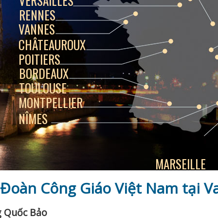
VERSAILLES
RENNES
VANNES
CHÂTEAUROUX
POITIERS
BORDEAUX
TOULOUSE
MONTPELLIER
NÎMES
MARSEILLE
Đoàn Công Giáo Việt Nam tại V
g Quốc Bảo