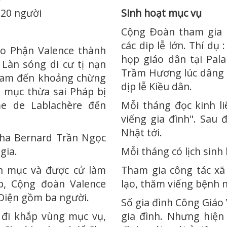
120 người
Sinh hoạt mục vụ
Cộng Ðoàn tham gia 
các dip lễ lớn. Thí d
o Phận Valence thành
họp giáo dân tại Pala
 Làn sóng di cư tị nạn
Trầm Hương lúc dâng l
 Nam đến khoảng chừng
dịp lễ Kiều dân.
h mục thừa sai Pháp bị
me de Lablachère đến
Mỗi tháng đọc kinh l
viếng gia đình". Sau 
Nhật tới.
ha Bernard Trần Ngọc
gia.
Mỗi tháng có lịch sin
h mục và được cử làm
Tham gia công tác xã 
p, Cộng đoàn Valence
lạo, thăm viếng bệnh 
 Diện gồm ba người.
Số gia đình Công Giáo
 đi khắp vùng mục vụ,
gia đình. Nhưng hiện 