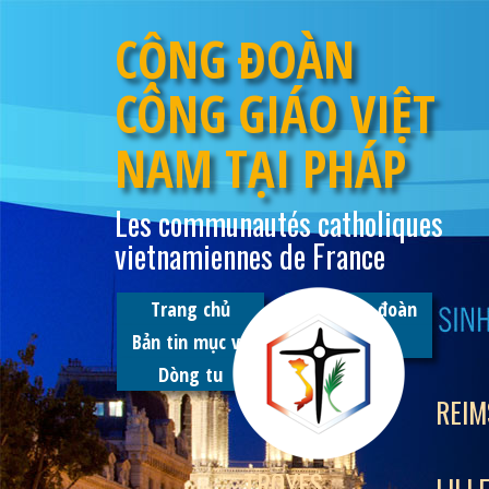
CỘNG ĐOÀN
CÔNG GIÁO VIỆT
NAM TẠI PHÁP
Les communautés catholiques
vietnamiennes de France
Trang chủ
Tuyên úy đoàn
Bản tin mục vụ
Hình ảnh
Dòng tu
REIM
TROYES