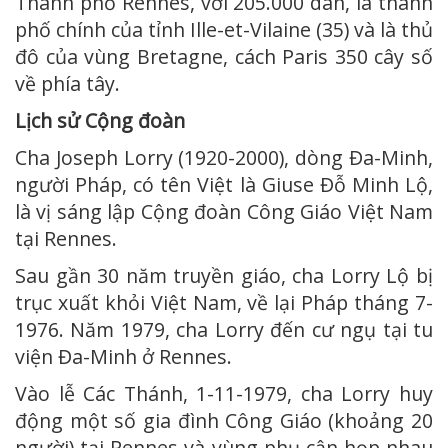
Thành phố Rennes, với 205.000 dân, là thành
phố chính của tỉnh Ille-et-Vilaine (35) và là thủ
đô của vùng Bretagne, cách Paris 350 cây số
về phía tây.
Lịch sử Cộng đoàn
Cha Joseph Lorry (1920-2000), dòng Đa-Minh,
người Pháp, có tên Việt là Giuse Đỗ Minh Lộ,
là vị sáng lập Cộng đoàn Công Giáo Việt Nam
tại Rennes.
Sau gần 30 năm truyền giáo, cha Lorry Lộ bị
trục xuất khỏi Việt Nam, về lại Pháp tháng 7-
1976. Năm 1979, cha Lorry đến cư ngụ tại tu
viện Đa-Minh ở Rennes.
Vào lễ Các Thánh, 1-11-1979, cha Lorry huy
động một số gia đình Công Giáo (khoảng 20
người) tại Rennes và vùng phụ cận họp nhau