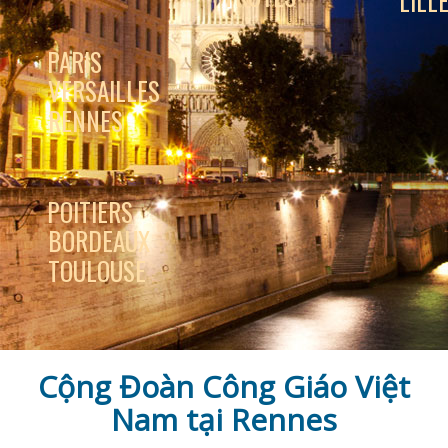
LILL
PARIS
VERSAILLES
RENNES
POITIERS
BORDEAUX
TOULOUSE
Cộng Đoàn Công Giáo Việt
Nam tại Rennes